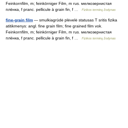
Feinkornfilm, m; feinkörniger Film, m rus. мелкозернистая
плёнка, f pranc. pellicule à grain fin, f …
Fizikos terminų žodynas
fine-grain film
— smulkiagrūdė plėvelė statusas T sritis fizika
atitikmenys: angl. fine grain film; fine grained film vok.
Feinkornfilm, m; feinkörniger Film, m rus. мелкозернистая
плёнка, f pranc. pellicule à grain fin, f …
Fizikos terminų žodynas