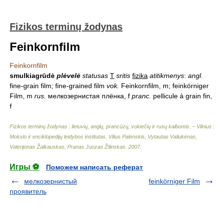
Fizikos terminų žodynas
Feinkornfilm
Feinkornfilm
smulkiagrūdė
plėvelė
statusas
T
sritis
fizika
atitikmenys
:
angl.
fine-grain film; fine-grained film
vok.
Feinkornfilm, m; feinkörniger
Film, m
rus.
мелкозернистая плёнка, f
pranc.
pellicule à grain fin,
f
Fizikos terminų žodynas : lietuvių, anglų, prancūzų, vokiečių ir rusų kalbomis. – Vilnius :
Mokslo ir enciklopedijų leidybos institutas
.
Vilius Palenskis, Vytautas Valiukėnas,
Valerijonas Žalkauskas, Pranas Juozas Žilinskas
.
2007
.
Игры ⚽
Поможем написать реферат
мелкозернистый
feinkörniger Film
проявитель