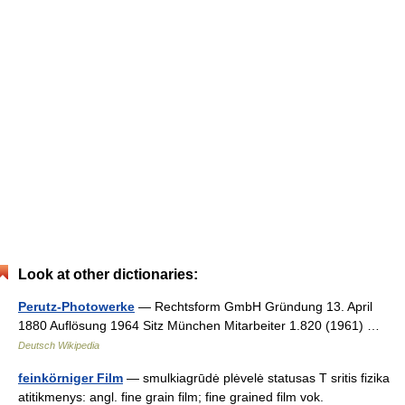
Look at other dictionaries:
Perutz-Photowerke
— Rechtsform GmbH Gründung 13. April
1880 Auflösung 1964 Sitz München Mitarbeiter 1.820 (1961) …
Deutsch Wikipedia
feinkörniger Film
— smulkiagrūdė plėvelė statusas T sritis fizika
atitikmenys: angl. fine grain film; fine grained film vok.