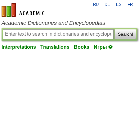
RU
DE
ES
FR
en-academic.com
Academic Dictionaries and Encyclopedias
Search!
Interpretations
Translations
Books
Игры ⚽